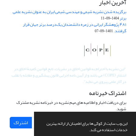
آخرین اخبار
برگزیده شدن نشریه شیمی و مهندسی شیمی ایران به عنوان نشریه علمی
برتر
1404-09-11
۴۸۱ پژوهشگر ایرانی در زمره دانشمندان یک‌درصد برتر جهان قرار
گرفتند.
1401-09-07
"
این نشریه با احترام به قوانین اخلاق در نشریات، تابع قوانین کمیتۀ اخلاق در
انتشار (COPE) می باشد و از آیین نامه اجرایی قانون پیشگیری و مقابله با تقلب
در آثار علمی پیروی می نماید".
اشتراک خبرنامه
برای دریافت اخبار و اطلاعیه های مهم نشریه در خبرنامه نشریه مشترک
شوید.
اشتراک
این وب سایت از کوکی ها برای اطمینان از ارائه بهترین
خدمات استفاده می کند.