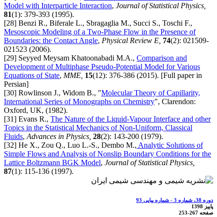
Model with Interparticle Interaction
,
Journal of Statistical Physics,
81
(1): 379-393 (1995).
[28] Benzi R., Biferale L., Sbragaglia M., Succi S., Toschi F.,
Mesoscopic Modeling of a Two-Phase Flow in the Presence of
Boundaries: the Contact Angle
,
Physical Review E,
74
(2): 021509-
021523 (2006).
[29] Seyyed Meysam Khatoonabadi M.A.,
Comparison and
Development of Multiphase Pseudo-Potential Model for Various
Equations of State
,
MME,
15
(12): 376-386 (2015). [Full paper in
Persian]
[30] Rowlinson J., Widom B., "
Molecular Theory of Capillarity,
International Series of Monographs on Chemistry
", Clarendon:
Oxford, UK, (1982).
[31] Evans R.,
The Nature of the Liquid-Vapour Interface and other
Topics in the Statistical Mechanics of Non-Uniform, Classical
Fluids
,
Advances in Physics,
28
(2): 143-200 (1979).
[32] He X., Zou Q., Luo L.-S., Dembo M.,
Analytic Solutions of
Simple Flows and Analysis of Nonslip Boundary Conditions for the
Lattice Boltzmann BGK Model
,
Journal of Statistical Physics,
87
(1): 115-136 (1997).
دوره 38، شماره 3 - شماره پیاپی 93
پاییز 1398
صفحه
253-267