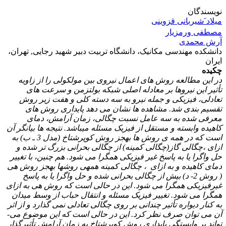
نویسندگان
میلاد َشیربانی قزوینی
مصطفی ورمزیار
آرش محمدی
دانشکده مهندسی مکانیک، دانشگاه تربیت دبیر شهید رجایی, تهران،
ایران
چکیده
در این مطالعه روش های اعمال نیروی بین مولکولی را از زاویه
تأثیر این نیروها بر معادله اصلی شبکه بولتزمن و سرعت های
تعادلی، فیزیکی و جمله نیرو به سه دسته کلی و هفت زیر روش
تقسیم بندی شد. مشاهده ­ها نشان می ­دهد پایداری روش های
معرفی شده به سه عامل نسبت چگالی، زمان آرامش، دمای
کاهیده وابسته و مستقل از فیزیک مسئله می­باشد. نتیجه­ ها بیانگر آن
است که در همه ی روش ها به­جز روش کوپرشتاخ (مدل 3 ـ ب) به
ازای
،چگالی گاز(چگالی کمینه) از چگالی بحرانی بزرگ­ تر شده و
حل واگرا یا به پاسخ غیر فیزیکی همگرا می­ شود. هم چنین، با تغییر
دمای کاهیده و به ازای
، چگالی کمینه همه­ی روش­ها به­جز روش هی
( روش 2- د) بیش از چگالی
بحرانی شده و حل واگرا یا به پاسخ
غیرفیزیکی همگرا می ­شود. این در حالی است که روش هی
به ازای
همگرا می شود.
تغییر فیزیک مسئله و انتقال حباب از وسط میدان
به کنار دیواره تأثیر چندانی بر روی چگالی تعادلی نمی­ گذارد و از اثر
آن می­ توان صرف نظر کرد. این در حالی است که این موضوع می­
تواند بر وابستگی پایداری روش کوپرشتاخ
به زمان آرامش تأثیرگذار