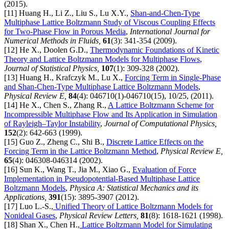
(2015).
[11] Huang H., Li Z., Liu S., Lu X.Y.,
Shan‐and‐Chen‐Type
Multiphase Lattice Boltzmann Study of Viscous Coupling Effects
for Two‐Phase Flow in Porous Media
,
International Journal for
Numerical Methods in Fluids,
61
(3): 341-354 (2009).
[12] He X., Doolen G.D.,
Thermodynamic Foundations of Kinetic
Theory and Lattice Boltzmann Models for Multiphase Flows
,
Journal of Statistical Physics,
107
(1): 309-328 (2002).
[13] Huang H., Krafczyk M., Lu X.,
Forcing Term in Single-Phase
and Shan-Chen-Type Multiphase Lattice Boltzmann Models
,
Physical Review E,
84
(4): 046710(1)-046710(15), 10/25, (2011).
[14] He X., Chen S., Zhang R.,
A Lattice Boltzmann Scheme for
Incompressible Multiphase Flow and Its Application in Simulation
of Rayleigh–Taylor Instability
,
Journal of Computational Physics,
152
(2): 642-663 (1999).
[15] Guo Z., Zheng C., Shi B.,
Discrete Lattice Effects on the
Forcing Term in the Lattice Boltzmann Method
,
Physical Review E,
65
(4): 046308-046314 (2002).
[16] Sun K., Wang T., Jia M., Xiao G.,
Evaluation of Force
Implementation in Pseudopotential-Based Multiphase Lattice
Boltzmann Models
,
Physica A: Statistical Mechanics and its
Applications,
391
(15): 3895-3907 (2012).
[17] Luo L.-S.,
Unified Theory of Lattice Boltzmann Models for
Nonideal Gases
,
Physical Review Letters,
81
(8): 1618-1621 (1998).
[18] Shan X., Chen H.,
Lattice Boltzmann Model for Simulating