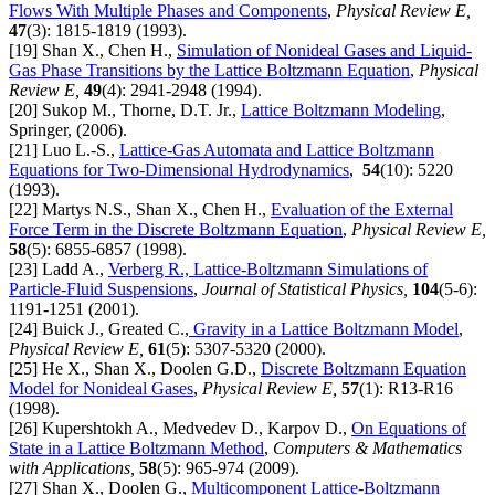
Flows With Multiple Phases and Components
,
Physical Review E,
47
(3): 1815-1819 (1993).
[19] Shan X., Chen H.,
Simulation of Nonideal Gases and Liquid-
Gas Phase Transitions by the Lattice Boltzmann Equation
,
Physical
Review E,
49
(4): 2941-2948 (1994).
[20] Sukop M., Thorne, D.T. Jr.,
Lattice Boltzmann Modeling
,
Springer, (2006).
[21] Luo L.-S.,
Lattice-Gas Automata and Lattice Boltzmann
Equations for Two-Dimensional Hydrodynamics
,
54
(10): 5220
(1993).
[22] Martys N.S., Shan X., Chen H.,
Evaluation of the External
Force Term in the Discrete Boltzmann Equation
,
Physical Review E,
58
(5): 6855-6857 (1998).
[23] Ladd A.,
Verberg R., Lattice-Boltzmann Simulations of
Particle-Fluid Suspensions
,
Journal of Statistical Physics,
104
(5-6):
1191-1251 (2001).
[24] Buick J., Greated C.,
Gravity in a Lattice Boltzmann Model
,
Physical Review E,
61
(5): 5307-5320 (2000).
[25] He X., Shan X., Doolen G.D.,
Discrete Boltzmann Equation
Model for Nonideal Gases
,
Physical Review E,
57
(1): R13-R16
(1998).
[26] Kupershtokh A., Medvedev D., Karpov D.,
On Equations of
State in a Lattice Boltzmann Method
,
Computers & Mathematics
with Applications,
58
(5): 965-974 (2009).
[27] Shan X., Doolen G.,
Multicomponent Lattice-Boltzmann