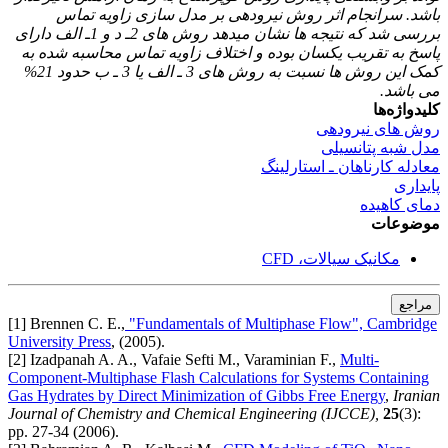
باشد. سرانجام اثر روش نیرودهی بر مدل سازی زاویه تماس
بررسی شد که نتیجه ­ها نشان می­دهد
روش های 2ـ د و 1ـ الف دارای
پاسخ به تقریب یکسان بوده و اختلاف زاویه تماس محاسبه شده به
کمک این روش ها نسبت به روش های 3 ـ الف یا 3 ـ ب حدود 21%
می باشد.
کلیدواژه‌ها
روش های نیرودهی
مدل شبه پتانسیلی
معادله کارناهان ـ استارلینگ
پایداری
دمای کاهیده
موضوعات
مکانیک سیالات، CFD
مراجع
[1] Brennen C. E.,
"Fundamentals of Multiphase Flow", Cambridge
University Press
, (2005).
[2] Izadpanah A. A., Vafaie Sefti M., Varaminian F.,
Multi-
Component-Multiphase Flash Calculations for Systems Containing
Gas Hydrates by Direct Minimization of Gibbs Free Energy
,
Iranian
Journal of Chemistry and Chemical Engineering (IJCCE),
25
(3):
pp. 27-34 (2006).