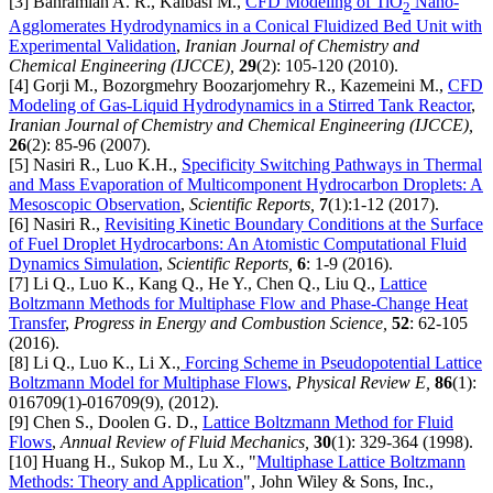
[3] Bahramian A. R., Kalbasi M.,
CFD Modeling of TiO
Nano-
2
Agglomerates Hydrodynamics in a Conical Fluidized Bed Unit with
Experimental Validation
,
Iranian Journal of Chemistry and
Chemical Engineering (IJCCE),
29
(2): 105-120 (2010).
[4] Gorji M., Bozorgmehry Boozarjomehry R., Kazemeini M.,
CFD
Modeling of Gas-Liquid Hydrodynamics in a Stirred Tank Reactor
,
Iranian Journal of Chemistry and Chemical Engineering (IJCCE),
26
(2): 85-96 (2007).
[5] Nasiri R., Luo K.H.,
Specificity Switching Pathways in Thermal
and Mass Evaporation of Multicomponent Hydrocarbon Droplets: A
Mesoscopic Observation
,
Scientific Reports,
7
(1):1-12 (2017).
[6] Nasiri R.,
Revisiting Kinetic Boundary Conditions at the Surface
of Fuel Droplet Hydrocarbons: An Atomistic Computational Fluid
Dynamics Simulation
,
Scientific Reports,
6
: 1-9 (2016).
[7] Li Q., Luo K., Kang Q., He Y., Chen Q., Liu Q.,
Lattice
Boltzmann Methods for Multiphase Flow and Phase-Change Heat
Transfer
,
Progress in Energy and Combustion Science,
52
: 62-105
(2016).
[8] Li Q., Luo K., Li X.,
Forcing Scheme in Pseudopotential Lattice
Boltzmann Model for Multiphase Flows
,
Physical Review E,
86
(1):
016709(1)-016709(9), (2012).
[9] Chen S., Doolen G. D.,
Lattice Boltzmann Method for Fluid
Flows
,
Annual Review of Fluid Mechanics,
30
(1): 329-364 (1998).
[10] Huang H., Sukop M., Lu X., "
Multiphase Lattice Boltzmann
Methods: Theory and Application
", John Wiley & Sons, Inc.,