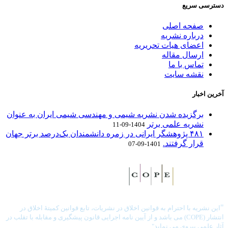
دسترسی سریع
صفحه اصلی
درباره نشریه
اعضای هیات تحریریه
ارسال مقاله
تماس با ما
نقشه سایت
آخرین اخبار
برگزیده شدن نشریه شیمی و مهندسی شیمی ایران به عنوان
نشریه علمی برتر
1404-09-11
۴۸۱ پژوهشگر ایرانی در زمره دانشمندان یک‌درصد برتر جهان
قرار گرفتند.
1401-09-07
"
این نشریه با احترام به قوانین اخلاق در نشریات، تابع قوانین کمیتۀ اخلاق در
انتشار (COPE) می باشد و از آیین نامه اجرایی قانون پیشگیری و مقابله با تقلب در
آثار علمی پیروی می نماید".