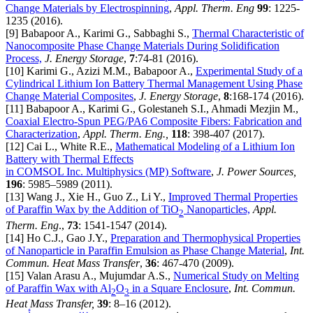
Change Materials by Electrospinning
,
Appl. Therm. Eng
99
: 1225-
1235 (2016).
[9] Babapoor A., Karimi G., Sabbaghi S.,
Thermal Characteristic of
Nanocomposite Phase Change Materials During Solidification
Process,
J. Energy Storage
,
7
:74-81 (2016).
[10] Karimi G., Azizi M.M., Babapoor A.,
Experimental Study of a
Cylindrical Lithium Ion Battery Thermal Management Using Phase
Change Material Composites
,
J. Energy Storage
,
8
:168-174 (2016).
[11] Babapoor A., Karimi G., Golestaneh S.I., Ahmadi Mezjin M.,
Coaxial Electro-Spun PEG/PA6 Composite Fibers: Fabrication and
Characterization
,
Appl. Therm. Eng.,
118
: 398-407 (2017).
[12] Cai L., White R.E.,
Mathematical Modeling of a Lithium Ion
Battery with Thermal Effects
in COMSOL Inc. Multiphysics (MP) Software
,
J. Power Sources,
196
: 5985–5989 (2011).
[13] Wang J., Xie H., Guo Z., Li Y.,
Improved Thermal Properties
of Paraffin Wax by the Addition of TiO
Nanoparticles,
Appl.
2
Therm. Eng
.,
73
: 1541-1547 (2014).
[14] Ho C.J., Gao J.Y.,
Preparation and Thermophysical Properties
of Nanoparticle in Paraffin Emulsion as Phase Change Material
,
Int.
Commun. Heat Mass Transfer
,
36
: 467-470 (2009).
[15] Valan Arasu A., Mujumdar A.S.,
Numerical Study on Melting
of Paraffin Wax with Al
O
in a Square Enclosure
,
Int. Commun.
2
3
Heat Mass Transfer,
39
: 8–16 (2012).