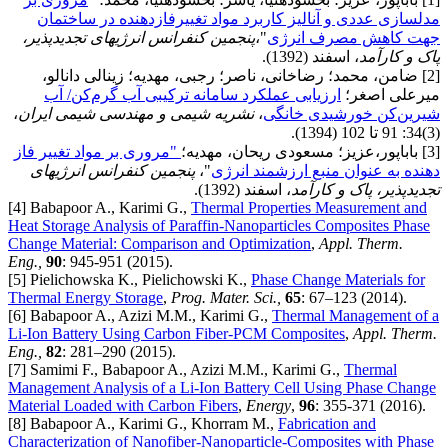
مدلسازی عددی و آنالیز کاربرد مواد تغییرفازدهنده در ساختمان
جهت کاهش مصرف انرژی
"،
پنجمین کنفرانس انرژی­های تجدیدپذیر،
پاک و کارآمد
، اسفند (1392).
[2] ضامن، محمد؛ رضاخانی، ناصر؛ رجبی، مهدیه؛ زینالی دانالو،
میرعلی اصغر؛
ارزیابی عملکرد سامانه ترکیبی
آب گرم‌کن/ آب
شیرین‌کن خورشیدی خانگی
،
نشریه شیمی و مهندسی شیمی ایران
،
(3)34: 91 تا 102 (1394).
[3] باباپور،عزیز؛ مسعودی ریحان، مهدیه؛
"مروری بر مواد تغییر فاز
دهنده به عنوان منبع ارزشمند انرژی
"،
پنجمین کنفرانس انرژی­های
تجدید­پذیر، پاک و کارآمد
، اسفند (1392).
[4] Babapoor A., Karimi G.,
Thermal Properties Measurement and
Heat Storage Analysis of Paraffin-Nanoparticles Composites Phase
Change Material: Comparison and Optimization
,
Appl. Therm.
Eng.,
90
: 945-951 (2015).
[5] Pielichowska K., Pielichowski K.,
Phase Change Materials for
Thermal Energy Storage
,
Prog. Mater. Sci.,
65
: 67–123 (2014).
[6] Babapoor A., Azizi M.M., Karimi G.,
Thermal Management of a
Li-Ion Battery Using Carbon Fiber-PCM Composites
,
Appl. Therm.
Eng.,
82
: 281–290 (2015).
[7] Samimi F., Babapoor A., Azizi M.M., Karimi G.,
Thermal
Management Analysis of a Li-Ion Battery Cell Using Phase Change
Material Loaded with Carbon Fibers
,
Energy
,
96
: 355-371 (2016).
[8] Babapoor A., Karimi G., Khorram M.,
Fabrication and
Characterization of Nanofiber-Nanoparticle-Composites with Phase