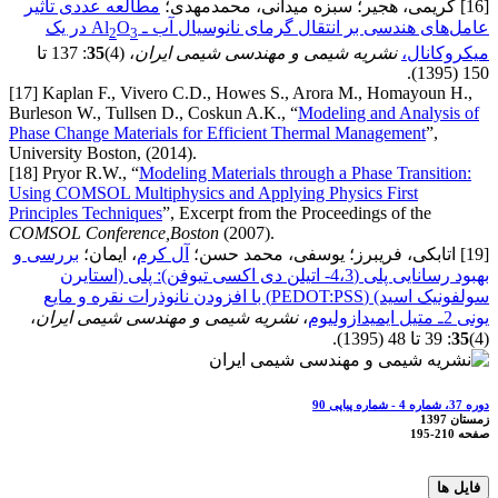
[16] کریمی، هجیر؛ سبزه میدانی، محمدمهدی؛
مطالعه عددی تأثیر
عامل‌های هندسی بر انتقال گرمای نانوسیال آب ـ Al
O
در یک
2
3
میکروکانال،
نشریه شیمی و مهندسی شیمی ایران
، (4)
35
: 137 تا
150 (1395).
[17] Kaplan F., Vivero C.D., Howes S., Arora M., Homayoun H.,
Burleson W., Tullsen D., Coskun A.K., “
Modeling and Analysis of
Phase Change Materials for Efficient Thermal Management
”,
University Boston, (2014).
[18] Pryor R.W., “
Modeling Materials through a Phase Transition:
Using COMSOL Multiphysics and Applying Physics First
Principles Techniques
”, Excerpt from the Proceedings of the
COMSOL Conference,
Boston
(2007).
[19] اتابکی، فریبرز؛ یوسفی، محمد حسن؛
آل کرم
، ایمان؛
بررسی و
بهبود رسانایی پلی (4،3- اتیلن دی اکسی تیوفن): پلی (استایرن
سولفونیک اسید) (PEDOT:PSS) با افزودن نانوذرات نقره و مایع
یونی 2ـ متیل ایمیدازولیوم
،
نشریه شیمی و مهندسی شیمی ایران
،
(4)
35
: 39 تا 48 (1395).
دوره 37، شماره 4 - شماره پیاپی 90
زمستان 1397
صفحه
195-210
فایل ها