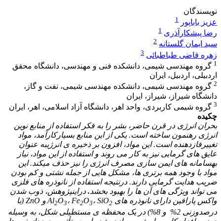
نویسندگان
1
عزیز باباپور
1
رضا پیشکارآذری
2
سید ایمان گلستانه
3
زهره قاضی طباطبائی
1
گروه مهندسی شیمی، دانشکده فنی و مهندسی، دانشگاه محقق
اردبیلی، اردبیل، ایران
2
گروه مهندسی شیمی، دانشکده مهندسی شیمی، نفت و گاز،
دانشگاه شیراز، شیراز، ایران
3
گروه شیمی کاربردی، واحد اهر، دانشگاه آزاد اسلامی، اهر، ایران
چکیده
بحران انرژی در قرن حاضر، بشر را به فکر استفاده از منابع نوین
انرژی رهنمون ساخته است. یکی از این منابع بسیارکارآمد، مواد
تغییرفازدهنده است. این مواد، افزون بر ذخیره ­ی انرژی
به­ عنوان
عایق­ های گرمایی نیز به­ کار می­ روند و استفاده از این مواد، نیاز
به
سامانه­ های ایمن ­سازی مصرف انرژی را نیز حذف می­کند. این
مواد با وجود همه برتری ­ها، مشکل­ هایی از جمله نشتی و کم بودن
ضریب هدایت گرمایی دارند. درنتیجه استفاده از نانوذره ­های فلزی
می­ تواند ویژگی­ های آن ­ها را بهبود بخشد
.
در
این
پژوهش، ذوب شدن
واکس پارافین دارای
نانوذره­ های
SiO
،
O
Fe
،
O
Al
و
ZnO
(با
2
3
2
3
2
درصدوزنی 2% و 8%) در یک محفظه ­ی مستطیلی شکل، به وسیله