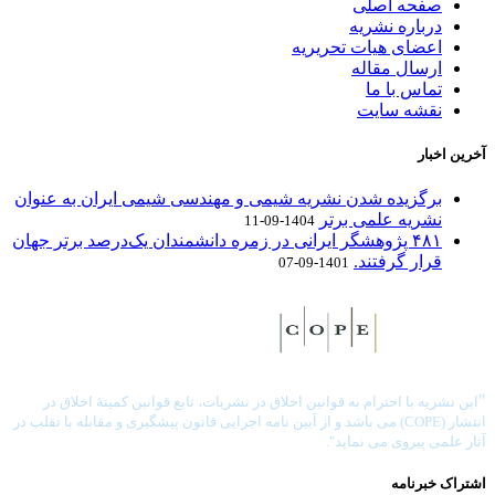
صفحه اصلی
درباره نشریه
اعضای هیات تحریریه
ارسال مقاله
تماس با ما
نقشه سایت
آخرین اخبار
برگزیده شدن نشریه شیمی و مهندسی شیمی ایران به عنوان
نشریه علمی برتر
1404-09-11
۴۸۱ پژوهشگر ایرانی در زمره دانشمندان یک‌درصد برتر جهان
قرار گرفتند.
1401-09-07
"
این نشریه با احترام به قوانین اخلاق در نشریات، تابع قوانین کمیتۀ اخلاق در
انتشار (COPE) می باشد و از آیین نامه اجرایی قانون پیشگیری و مقابله با تقلب در
آثار علمی پیروی می نماید".
اشتراک خبرنامه