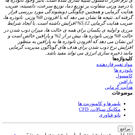
­ی نرم ­افزار
کامسول شبیه­ سازی شده است. تأثیر وجود نانوذره ­ها
با درصد وزنی متفاوت بر توزیع دما، توزیع سرعت، دانسیته، ضریب
هدایت گرمایی و هم­چنین چگونگی ذوب­شوندگی مورد بررسی قرار
گرفته ­اند. نتیجه­ ها نشان می ­دهد که با افزودن 8% وزنی نانوذره ­ها،
ضریب هدایت گرمایی 5
12% افزایش داشته است. با ایجاد شرایط
/
مرزی و اولیه ­ی یکسان برای همه­ ی حالت­ ها، میزان ذوب شدن در
حالت 8% وزنی نانوذره ­ها، بیش ­تر از 2% و پارافین خالص است و
این نشان می ­دهد که افزودن نانوذره­ ها به پارافین به منظور
افزایش نرخ ذوب شدن برای هدف­ های گوناگون مدیریت گرمایی
مانند ذخیره ­سازی انرژی می ­تواند مفید باشد.
کلیدواژه‌ها
مواد تغییرفازدهنده
نانوذره ها
کامسول
پارافین
هدایت گرمایی
موضوعات
پلیمرها و کامپوزیت ها
مکانیک سیالات، CFD
نانو فناوری
مراجع
[1] باباپور، عزیز؛ بخشوده­نیا، یاسر؛ بخشوده­نیا، محمد؛ "
مروری بر