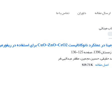
ارسال مقاله
داوران
تماس با ما
ب مینائی
تالیست CuO-ZnO-CeO2 برای استفاده در ریفورمینگ متانول در حضور بخار آب
125-136
د حقیقی، حسین عجمین، مظفر عبدالهی فر
اصل مقاله
929.73 K