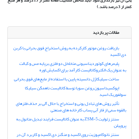
یابی آن نیز بارگذاری شود (باید شاخص مشابهت مقاله کمتر از 15 درصد و هر منبع
کمتر از 3 درصد باشد.)
مقالات پر بازدید
بازیافت روغن موتور کارکرده به روش استخراج فوق بحرانی با کربن
دی اکسید
پلیمرهای کوئوردیناسیونی متخلخل دو فلزی برپایه مس و کبالت
به­ عنوان یک الکتروکاتالیست کارآمد برای اکسایش اوره
ساخت سیلیکاژل دانسیته پایین با استفاده از مایع‌های فوق بحرانی
اپوکسیداسیون روغن سویا توسط کاتالیست ناهمگن سیلیکا
سولفوریک اسید
تأثیر روش های تبادل یونی و استخراج با حلال آلی بر حذف فلزهای
بالقوه سمی از فاز آبی پساب کارخانه های صنعتی
سنتز زئولیت ZSM-5 به عنوان کاتالیست فرایند تبدیل متانول به
پروپیلن
سنتز نانوکامپوزیت روی اکسید و منگنز دی اکسید و کاربرد آن در