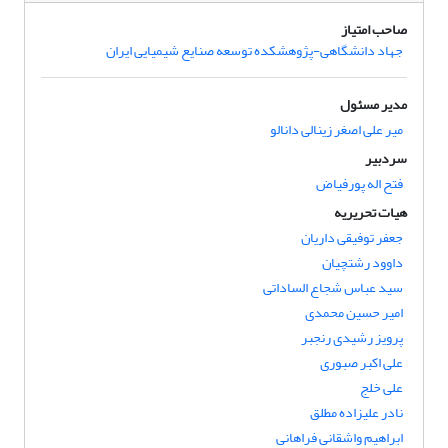
صاحب امتیاز
جهاد دانشگاهی-پژوهشکده توسعه صنایع شیمیایی ایران
مدیر مسئول
میر علی اصغر زینالی دانالو
سردبیر
فتح اله پورفیاض
هیات تحریریه
جعفر توفیقی داریان
داوود رشتچیان
سید عباس شجاع الساداتی
امیر حسین محمدی
پرویز رشیدی رنجبر
علی اکبر صبوری
علی خلج
نادر علیزاده مطلق
ابراهیم واشقانی فراهانی