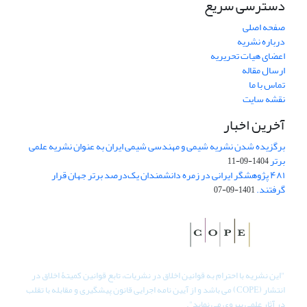
دسترسی سریع
صفحه اصلی
درباره نشریه
اعضای هیات تحریریه
ارسال مقاله
تماس با ما
نقشه سایت
آخرین اخبار
برگزیده شدن نشریه شیمی و مهندسی شیمی ایران به عنوان نشریه علمی
برتر
1404-09-11
۴۸۱ پژوهشگر ایرانی در زمره دانشمندان یک‌درصد برتر جهان قرار
گرفتند.
1401-09-07
"
این نشریه با احترام به قوانین اخلاق در نشریات، تابع قوانین کمیتۀ اخلاق در
انتشار (COPE) می باشد و از آیین نامه اجرایی قانون پیشگیری و مقابله با تقلب
در آثار علمی پیروی می نماید".