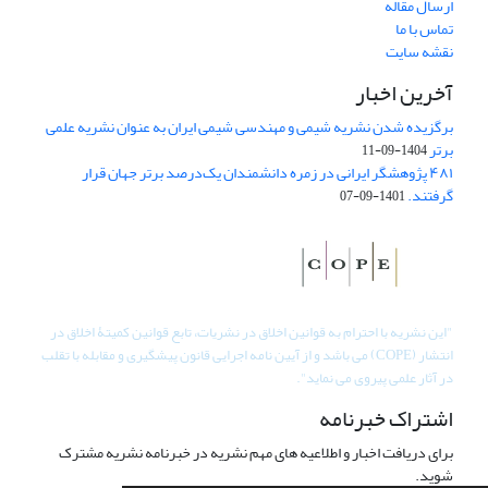
ارسال مقاله
تماس با ما
نقشه سایت
آخرین اخبار
برگزیده شدن نشریه شیمی و مهندسی شیمی ایران به عنوان نشریه علمی
برتر
1404-09-11
۴۸۱ پژوهشگر ایرانی در زمره دانشمندان یک‌درصد برتر جهان قرار
گرفتند.
1401-09-07
"
این نشریه با احترام به قوانین اخلاق در نشریات، تابع قوانین کمیتۀ اخلاق در
انتشار (COPE) می باشد و از آیین نامه اجرایی قانون پیشگیری و مقابله با تقلب
در آثار علمی پیروی می نماید".
اشتراک خبرنامه
برای دریافت اخبار و اطلاعیه های مهم نشریه در خبرنامه نشریه مشترک
شوید.