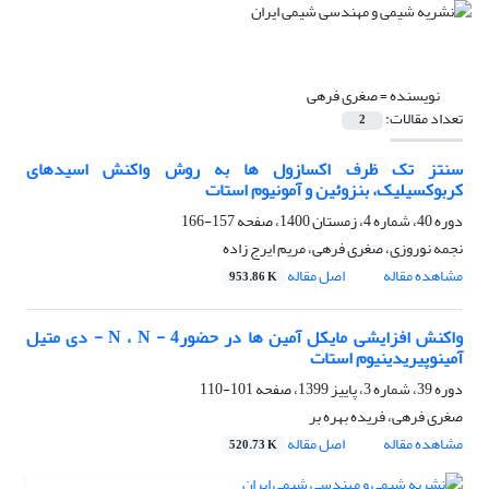
نویسنده =
صغری فرهی
تعداد مقالات:
2
سنتز تک ظرف اکسازول ها به روش واکنش اسیدهای
کربوکسیلیک، بنزوئین و آمونیوم استات
دوره 40، شماره 4، زمستان 1400، صفحه
157-166
نجمه نوروزی، صغری فرهی، مریم ایرج زاده
مشاهده مقاله
اصل مقاله
953.86 K
واکنش افزایشی مایکل آمین ها در حضور4 - N ، N - دی متیل
آمینوپیریدینیوم استات
دوره 39، شماره 3، پاییز 1399، صفحه
101-110
صغری فرهی، فریده بهره بر
مشاهده مقاله
اصل مقاله
520.73 K