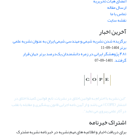
اعضای هیات تحریریه
ارسال مقاله
تماس با ما
نقشه سایت
آخرین اخبار
برگزیده شدن نشریه شیمی و مهندسی شیمی ایران به عنوان نشریه علمی
برتر
1404-09-11
۴۸۱ پژوهشگر ایرانی در زمره دانشمندان یک‌درصد برتر جهان قرار
گرفتند.
1401-09-07
"
این نشریه با احترام به قوانین اخلاق در نشریات، تابع قوانین کمیتۀ اخلاق در
انتشار (COPE) می باشد و از آیین نامه اجرایی قانون پیشگیری و مقابله با تقلب
در آثار علمی پیروی می نماید".
اشتراک خبرنامه
برای دریافت اخبار و اطلاعیه های مهم نشریه در خبرنامه نشریه مشترک