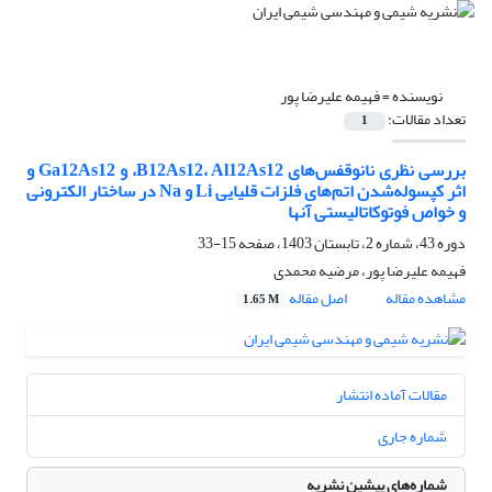
نویسنده =
فهیمه علیرضا پور
تعداد مقالات:
1
بررسی نظری نانوقفس‌های B12As12، Al12As12، و Ga12As12 و
اثر کپسوله‌شدن اتم‌های فلزات قلیایی Li و Na در ساختار الکترونی
و خواص فوتوکاتالیستی آنها
دوره 43، شماره 2، تابستان 1403، صفحه
15-33
فهیمه علیرضا پور، مرضیه محمدی
مشاهده مقاله
اصل مقاله
1.65 M
مقالات آماده انتشار
شماره جاری
شماره‌های پیشین نشریه