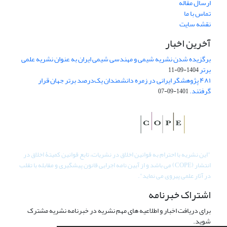
ارسال مقاله
تماس با ما
نقشه سایت
آخرین اخبار
برگزیده شدن نشریه شیمی و مهندسی شیمی ایران به عنوان نشریه علمی
برتر
1404-09-11
۴۸۱ پژوهشگر ایرانی در زمره دانشمندان یک‌درصد برتر جهان قرار
گرفتند.
1401-09-07
"
این نشریه با احترام به قوانین اخلاق در نشریات، تابع قوانین کمیتۀ اخلاق در
انتشار (COPE) می باشد و از آیین نامه اجرایی قانون پیشگیری و مقابله با تقلب
در آثار علمی پیروی می نماید".
اشتراک خبرنامه
برای دریافت اخبار و اطلاعیه های مهم نشریه در خبرنامه نشریه مشترک
شوید.