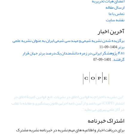
اعضای هیات تحریریه
ارسال مقاله
تماس با ما
نقشه سایت
آخرین اخبار
برگزیده شدن نشریه شیمی و مهندسی شیمی ایران به عنوان نشریه علمی
برتر
1404-09-11
۴۸۱ پژوهشگر ایرانی در زمره دانشمندان یک‌درصد برتر جهان قرار
گرفتند.
1401-09-07
"
این نشریه با احترام به قوانین اخلاق در نشریات، تابع قوانین کمیتۀ اخلاق در
انتشار (COPE) می باشد و از آیین نامه اجرایی قانون پیشگیری و مقابله با تقلب
در آثار علمی پیروی می نماید".
اشتراک خبرنامه
برای دریافت اخبار و اطلاعیه های مهم نشریه در خبرنامه نشریه مشترک