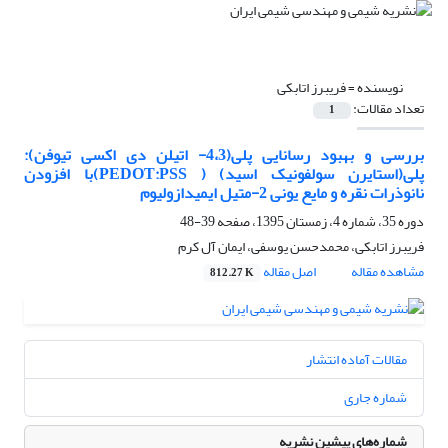
نویسنده =
فریبرز اتابکی
تعداد مقالات:
1
بررسی و بهبود رسانایی پلی(4،3- اتیلن دی اکسی تیوفن):
پلی(استایرن سولفونیک اسید) ( PEDOT:PSS)با افزودن
نانوذرات نقره و مایع یونی 2-متیل ایمیدازولیوم
دوره 35، شماره 4، زمستان 1395، صفحه
39-48
فریبرز اتابکی، محمدحسن یوسفی، ایمان آل کرم
مشاهده مقاله
اصل مقاله
812.27 K
مقالات آماده انتشار
شماره جاری
شماره‌های پیشین نشریه