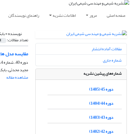
صفحه اصلی
مرور
اطلاعات نشریه
راهنمای نویسندگان
نویسنده =
باب
تعداد مقالات:
1
مقالات آماده انتشار
مقایسه مدل های UNIQUAC و NRTL در مدل‌سازی ترمودینامیکی تعادل مایع-مایع سامانه دی بوتیل ا
شماره جاری
دوره 40، شماره 4، زمستان 1400، صفحه
مجید محدثی، بابک
شماره‌های پیشین نشریه
مشاهده مقاله
دوره 45 (1405)
دوره 44 (1404)
دوره 43 (1403)
دوره 42 (1402)