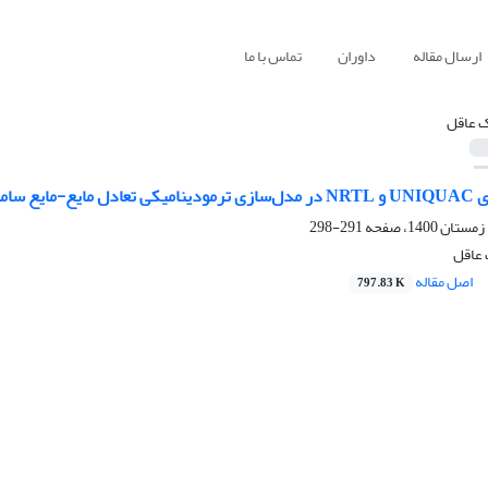
ارسال مقاله
داوران
تماس با ما
ک عاقل
تر+ الکل+ آب
291-298
 عاقل
اصل مقاله
797.83 K