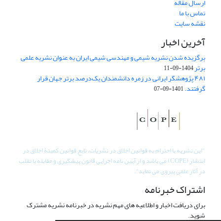
ارسال مقاله
تماس با ما
نقشه سایت
آخرین اخبار
برگزیده شدن نشریه شیمی و مهندسی شیمی ایران به عنوان نشریه علمی
برتر
1404-09-11
۴۸۱ پژوهشگر ایرانی در زمره دانشمندان یک‌درصد برتر جهان قرار
گرفتند.
1401-09-07
"
این نشریه با احترام به قوانین اخلاق در نشریات، تابع قوانین کمیتۀ اخلاق در
انتشار (COPE) می باشد و از آیین نامه اجرایی قانون پیشگیری و مقابله با تقلب
در آثار علمی پیروی می نماید".
اشتراک خبرنامه
برای دریافت اخبار و اطلاعیه های مهم نشریه در خبرنامه نشریه مشترک
شوید.