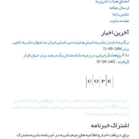
اعضای هیات تحریریه
ارسال مقاله
تماس با ما
نقشه سایت
آخرین اخبار
برگزیده شدن نشریه شیمی و مهندسی شیمی ایران به عنوان نشریه علمی
برتر
1404-09-11
۴۸۱ پژوهشگر ایرانی در زمره دانشمندان یک‌درصد برتر جهان قرار
گرفتند.
1401-09-07
"
این نشریه با احترام به قوانین اخلاق در نشریات، تابع قوانین کمیتۀ اخلاق در
انتشار (COPE) می باشد و از آیین نامه اجرایی قانون پیشگیری و مقابله با تقلب
در آثار علمی پیروی می نماید".
اشتراک خبرنامه
برای دریافت اخبار و اطلاعیه های مهم نشریه در خبرنامه نشریه مشترک