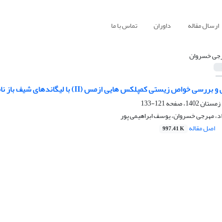
ارسال مقاله
داوران
تماس با ما
جی خسروان
 خواص زیستی کمپلکس هایی ازمس (II) با لیگاندهای شیف باز نامتقارن
121-133
د، مهرجی خسروان، یوسف ابراهیمی پور
اصل مقاله
997.41 K