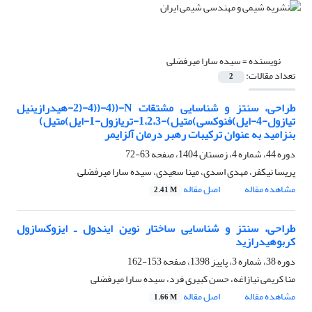
نویسنده =
سیده سارا میرفضلی
تعداد مقالات:
2
طراحی، سنتز و شناسایی مشتقات N-((4-((4-(2-هیدرازینیل
تیازول-4-ایل)فنوکسی)متیل)-1،2،3-تریازول-1-ایل)متیل)
بنزامید به عنوان ترکیبات رهبر درمان آلزایمر
دوره 44، شماره 4، زمستان 1404، صفحه
63-72
پریسا نیکفر، مهدی اسدی، مینا سعیدی، سیده سارا میرفضلی
مشاهده مقاله
اصل مقاله
2.41 M
طراحی، سنتز و شناسایی ساختار نوین ایندول ـ ایزوکسازول
کربوهیدرازید
دوره 38، شماره 3، پاییز 1398، صفحه
153-162
منا کریمی نیازاغه، حسن کبیری فرد، سیده سارا میرفضلی
مشاهده مقاله
اصل مقاله
1.66 M