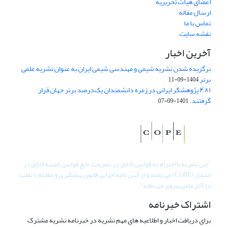
اعضای هیات تحریریه
ارسال مقاله
تماس با ما
نقشه سایت
آخرین اخبار
برگزیده شدن نشریه شیمی و مهندسی شیمی ایران به عنوان نشریه علمی
برتر
1404-09-11
۴۸۱ پژوهشگر ایرانی در زمره دانشمندان یک‌درصد برتر جهان قرار
گرفتند.
1401-09-07
"
این نشریه با احترام به قوانین اخلاق در نشریات، تابع قوانین کمیتۀ اخلاق در
انتشار (COPE) می باشد و از آیین نامه اجرایی قانون پیشگیری و مقابله با تقلب
در آثار علمی پیروی می نماید".
اشتراک خبرنامه
برای دریافت اخبار و اطلاعیه های مهم نشریه در خبرنامه نشریه مشترک