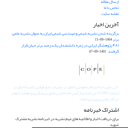
ارسال مقاله
تماس با ما
نقشه سایت
آخرین اخبار
برگزیده شدن نشریه شیمی و مهندسی شیمی ایران به عنوان نشریه علمی
برتر
1404-09-11
۴۸۱ پژوهشگر ایرانی در زمره دانشمندان یک‌درصد برتر جهان قرار
گرفتند.
1401-09-07
"
این نشریه با احترام به قوانین اخلاق در نشریات، تابع قوانین کمیتۀ اخلاق در
انتشار (COPE) می باشد و از آیین نامه اجرایی قانون پیشگیری و مقابله با تقلب
در آثار علمی پیروی می نماید".
اشتراک خبرنامه
برای دریافت اخبار و اطلاعیه های مهم نشریه در خبرنامه نشریه مشترک
شوید.