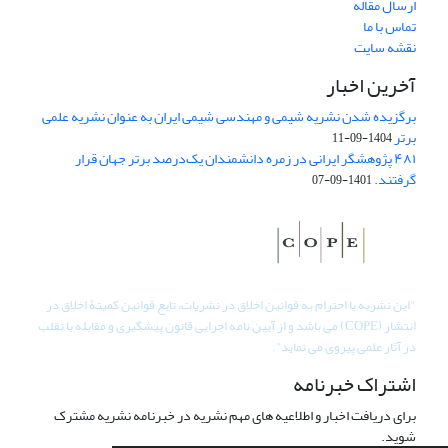
ارسال مقاله
تماس با ما
نقشه سایت
آخرین اخبار
برگزیده شدن نشریه شیمی و مهندسی شیمی ایران به عنوان نشریه علمی
برتر
1404-09-11
۴۸۱ پژوهشگر ایرانی در زمره دانشمندان یک‌درصد برتر جهان قرار
گرفتند.
1401-09-07
"
این نشریه با احترام به قوانین اخلاق در نشریات، تابع قوانین کمیتۀ اخلاق در
انتشار (COPE) می باشد و از آیین نامه اجرایی قانون پیشگیری و مقابله با تقلب
در آثار علمی پیروی می نماید".
اشتراک خبرنامه
برای دریافت اخبار و اطلاعیه های مهم نشریه در خبرنامه نشریه مشترک
شوید.