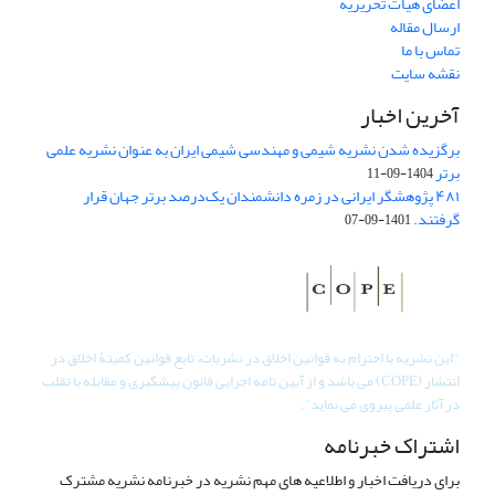
اعضای هیات تحریریه
ارسال مقاله
تماس با ما
نقشه سایت
آخرین اخبار
برگزیده شدن نشریه شیمی و مهندسی شیمی ایران به عنوان نشریه علمی
برتر
1404-09-11
۴۸۱ پژوهشگر ایرانی در زمره دانشمندان یک‌درصد برتر جهان قرار
گرفتند.
1401-09-07
"
این نشریه با احترام به قوانین اخلاق در نشریات، تابع قوانین کمیتۀ اخلاق در
انتشار (COPE) می باشد و از آیین نامه اجرایی قانون پیشگیری و مقابله با تقلب
در آثار علمی پیروی می نماید".
اشتراک خبرنامه
برای دریافت اخبار و اطلاعیه های مهم نشریه در خبرنامه نشریه مشترک