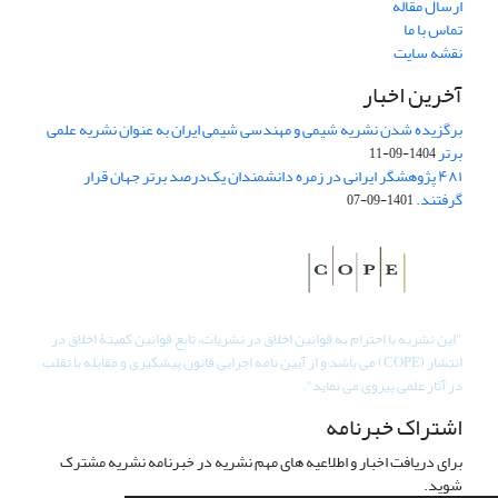
ارسال مقاله
تماس با ما
نقشه سایت
آخرین اخبار
برگزیده شدن نشریه شیمی و مهندسی شیمی ایران به عنوان نشریه علمی
برتر
1404-09-11
۴۸۱ پژوهشگر ایرانی در زمره دانشمندان یک‌درصد برتر جهان قرار
گرفتند.
1401-09-07
"
این نشریه با احترام به قوانین اخلاق در نشریات، تابع قوانین کمیتۀ اخلاق در
انتشار (COPE) می باشد و از آیین نامه اجرایی قانون پیشگیری و مقابله با تقلب
در آثار علمی پیروی می نماید".
اشتراک خبرنامه
برای دریافت اخبار و اطلاعیه های مهم نشریه در خبرنامه نشریه مشترک
شوید.