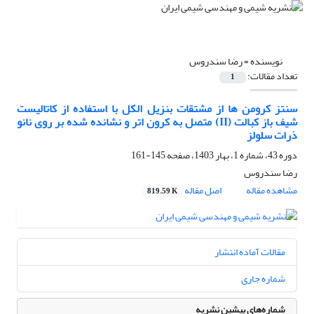
نویسنده =
رضا سندروس
تعداد مقالات:
1
سنتز کرومن ها از مشتقات بنزیل الکل با استفاده از کاتالیست
شیف باز کبالت (II) متصل به کرون اتر و نشانده شده بر روی نانو
ذرات سلولز
دوره 43، شماره 1، بهار 1403، صفحه
145-161
رضا سندروس
مشاهده مقاله
اصل مقاله
819.59 K
مقالات آماده انتشار
شماره جاری
شماره‌های پیشین نشریه