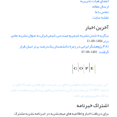
اعضای هیات تحریریه
ارسال مقاله
تماس با ما
نقشه سایت
آخرین اخبار
برگزیده شدن نشریه شیمی و مهندسی شیمی ایران به عنوان نشریه علمی
برتر
1404-09-11
۴۸۱ پژوهشگر ایرانی در زمره دانشمندان یک‌درصد برتر جهان قرار
گرفتند.
1401-09-07
"
این نشریه با احترام به قوانین اخلاق در نشریات، تابع قوانین کمیتۀ اخلاق در
انتشار (COPE) می باشد و از آیین نامه اجرایی قانون پیشگیری و مقابله با تقلب
در آثار علمی پیروی می نماید".
اشتراک خبرنامه
برای دریافت اخبار و اطلاعیه های مهم نشریه در خبرنامه نشریه مشترک