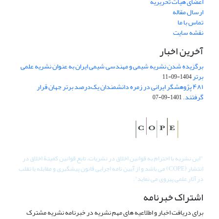
اعضای هیات تحریریه
ارسال مقاله
تماس با ما
نقشه سایت
آخرین اخبار
برگزیده شدن نشریه شیمی و مهندسی شیمی ایران به عنوان نشریه علمی
برتر
1404-09-11
۴۸۱ پژوهشگر ایرانی در زمره دانشمندان یک‌درصد برتر جهان قرار
گرفتند.
1401-09-07
"
این نشریه با احترام به قوانین اخلاق در نشریات، تابع قوانین کمیتۀ اخلاق در
انتشار (COPE) می باشد و از آیین نامه اجرایی قانون پیشگیری و مقابله با تقلب
در آثار علمی پیروی می نماید".
اشتراک خبرنامه
برای دریافت اخبار و اطلاعیه های مهم نشریه در خبرنامه نشریه مشترک