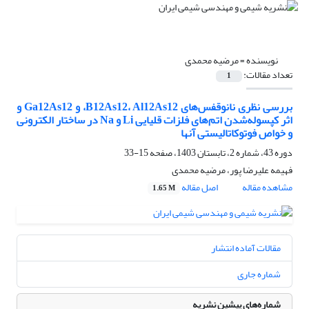
نویسنده =
مرضیه محمدی
تعداد مقالات:
1
بررسی نظری نانوقفس‌های B12As12، Al12As12، و Ga12As12 و
اثر کپسوله‌شدن اتم‌های فلزات قلیایی Li و Na در ساختار الکترونی
و خواص فوتوکاتالیستی آنها
دوره 43، شماره 2، تابستان 1403، صفحه
15-33
فهیمه علیرضا پور، مرضیه محمدی
مشاهده مقاله
اصل مقاله
1.65 M
مقالات آماده انتشار
شماره جاری
شماره‌های پیشین نشریه