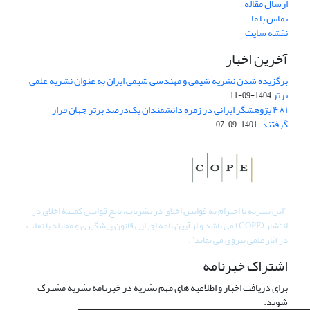
ارسال مقاله
تماس با ما
نقشه سایت
آخرین اخبار
برگزیده شدن نشریه شیمی و مهندسی شیمی ایران به عنوان نشریه علمی
برتر
1404-09-11
۴۸۱ پژوهشگر ایرانی در زمره دانشمندان یک‌درصد برتر جهان قرار
گرفتند.
1401-09-07
"
این نشریه با احترام به قوانین اخلاق در نشریات، تابع قوانین کمیتۀ اخلاق در
انتشار (COPE) می باشد و از آیین نامه اجرایی قانون پیشگیری و مقابله با تقلب
در آثار علمی پیروی می نماید".
اشتراک خبرنامه
برای دریافت اخبار و اطلاعیه های مهم نشریه در خبرنامه نشریه مشترک
شوید.