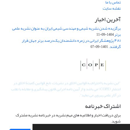
تماس با ما
نقشه سایت
آخرین اخبار
برگزیده شدن نشریه شیمی و مهندسی شیمی ایران به عنوان نشریه علمی
برتر
1404-09-11
۴۸۱ پژوهشگر ایرانی در زمره دانشمندان یک‌درصد برتر جهان قرار
گرفتند.
1401-09-07
"
این نشریه با احترام به قوانین اخلاق در نشریات، تابع قوانین کمیتۀ اخلاق در
انتشار (COPE) می باشد و از آیین نامه اجرایی قانون پیشگیری و مقابله با تقلب
در آثار علمی پیروی می نماید".
اشتراک خبرنامه
برای دریافت اخبار و اطلاعیه های مهم نشریه در خبرنامه نشریه مشترک
شوید.