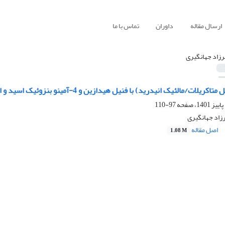
ارسال مقاله
داوران
تماس با ما
زاد جهانگیری
درید) با فنیل هیدازین و 4-آمینو بنزوئیک اسید و استفاده از آن‌ها به‌عنوان بازدارنده خوردگی فولاد کم کربنه(ST-37)
97-110
رزاد جهانگیری
اصل مقاله
1.08 M