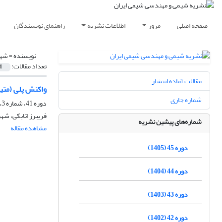
صفحه اصلی
مرور
اطلاعات نشریه
راهنمای نویسندگان
نویسنده =
شهر
تعداد مقالات:
1
مقالات آماده انتشار
واکنش پلی (متیل متاکریلات/مالئیک انی
شماره جاری
دوره 41، شماره 3، پاییز 1401، صفحه
فریبرز اتابکی، شه
شماره‌های پیشین نشریه
مشاهده مقاله
دوره 45 (1405)
دوره 44 (1404)
دوره 43 (1403)
دوره 42 (1402)