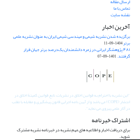
ارسال مقاله
تماس با ما
نقشه سایت
آخرین اخبار
برگزیده شدن نشریه شیمی و مهندسی شیمی ایران به عنوان نشریه علمی
برتر
1404-09-11
۴۸۱ پژوهشگر ایرانی در زمره دانشمندان یک‌درصد برتر جهان قرار
گرفتند.
1401-09-07
"
این نشریه با احترام به قوانین اخلاق در نشریات، تابع قوانین کمیتۀ اخلاق در
انتشار (COPE) می باشد و از آیین نامه اجرایی قانون پیشگیری و مقابله با تقلب
در آثار علمی پیروی می نماید".
اشتراک خبرنامه
برای دریافت اخبار و اطلاعیه های مهم نشریه در خبرنامه نشریه مشترک
شوید.