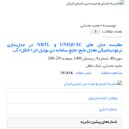
نویسنده =
مجید محدثی
تعداد مقالات:
1
مقایسه مدل های UNIQUAC و NRTL در مدل‌سازی
ترمودینامیکی تعادل مایع-مایع سامانه دی بوتیل اتر+ الکل+ آب
دوره 40، شماره 4، زمستان 1400، صفحه
291-298
مجید محدثی، بابک عاقل
مشاهده مقاله
اصل مقاله
797.83 K
مقالات آماده انتشار
شماره جاری
شماره‌های پیشین نشریه