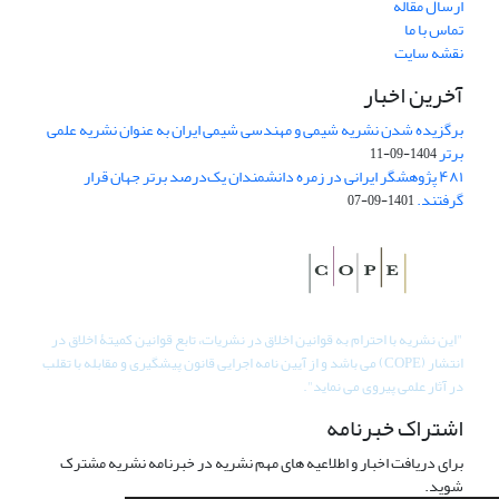
ارسال مقاله
تماس با ما
نقشه سایت
آخرین اخبار
برگزیده شدن نشریه شیمی و مهندسی شیمی ایران به عنوان نشریه علمی
برتر
1404-09-11
۴۸۱ پژوهشگر ایرانی در زمره دانشمندان یک‌درصد برتر جهان قرار
گرفتند.
1401-09-07
"
این نشریه با احترام به قوانین اخلاق در نشریات، تابع قوانین کمیتۀ اخلاق در
انتشار (COPE) می باشد و از آیین نامه اجرایی قانون پیشگیری و مقابله با تقلب
در آثار علمی پیروی می نماید".
اشتراک خبرنامه
برای دریافت اخبار و اطلاعیه های مهم نشریه در خبرنامه نشریه مشترک
شوید.