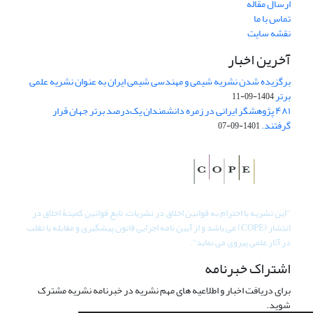
ارسال مقاله
تماس با ما
نقشه سایت
آخرین اخبار
برگزیده شدن نشریه شیمی و مهندسی شیمی ایران به عنوان نشریه علمی
برتر
1404-09-11
۴۸۱ پژوهشگر ایرانی در زمره دانشمندان یک‌درصد برتر جهان قرار
گرفتند.
1401-09-07
"
این نشریه با احترام به قوانین اخلاق در نشریات، تابع قوانین کمیتۀ اخلاق در
انتشار (COPE) می باشد و از آیین نامه اجرایی قانون پیشگیری و مقابله با تقلب
در آثار علمی پیروی می نماید".
اشتراک خبرنامه
برای دریافت اخبار و اطلاعیه های مهم نشریه در خبرنامه نشریه مشترک
شوید.