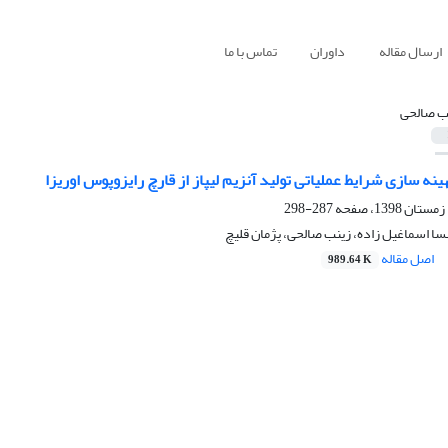
ارسال مقاله
داوران
تماس با ما
ب صالحی
ینه سازی شرایط عملیاتی تولید آنزیم لیپاز از قارچ رایزوپوس اوریزا
287-298
سا اسماغیل زاده، زینب صالحی، پژمان قلیچ
اصل مقاله
989.64 K