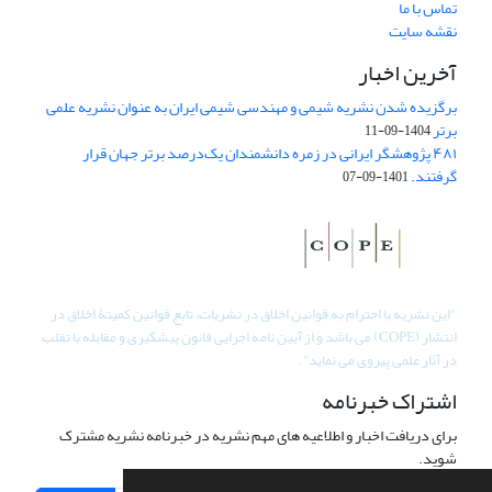
تماس با ما
نقشه سایت
آخرین اخبار
برگزیده شدن نشریه شیمی و مهندسی شیمی ایران به عنوان نشریه علمی
برتر
1404-09-11
۴۸۱ پژوهشگر ایرانی در زمره دانشمندان یک‌درصد برتر جهان قرار
گرفتند.
1401-09-07
"
این نشریه با احترام به قوانین اخلاق در نشریات، تابع قوانین کمیتۀ اخلاق در
انتشار (COPE) می باشد و از آیین نامه اجرایی قانون پیشگیری و مقابله با تقلب
در آثار علمی پیروی می نماید".
اشتراک خبرنامه
برای دریافت اخبار و اطلاعیه های مهم نشریه در خبرنامه نشریه مشترک
شوید.