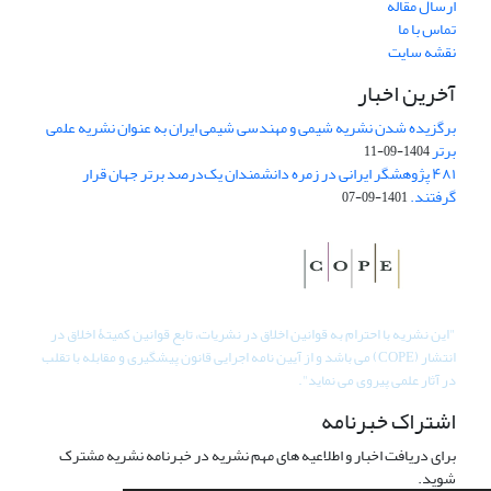
ارسال مقاله
تماس با ما
نقشه سایت
آخرین اخبار
برگزیده شدن نشریه شیمی و مهندسی شیمی ایران به عنوان نشریه علمی
برتر
1404-09-11
۴۸۱ پژوهشگر ایرانی در زمره دانشمندان یک‌درصد برتر جهان قرار
گرفتند.
1401-09-07
"
این نشریه با احترام به قوانین اخلاق در نشریات، تابع قوانین کمیتۀ اخلاق در
انتشار (COPE) می باشد و از آیین نامه اجرایی قانون پیشگیری و مقابله با تقلب
در آثار علمی پیروی می نماید".
اشتراک خبرنامه
برای دریافت اخبار و اطلاعیه های مهم نشریه در خبرنامه نشریه مشترک
شوید.