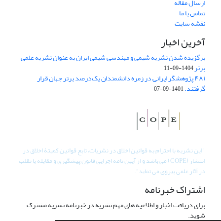
ارسال مقاله
تماس با ما
نقشه سایت
آخرین اخبار
برگزیده شدن نشریه شیمی و مهندسی شیمی ایران به عنوان نشریه علمی
برتر
1404-09-11
۴۸۱ پژوهشگر ایرانی در زمره دانشمندان یک‌درصد برتر جهان قرار
گرفتند.
1401-09-07
"
این نشریه با احترام به قوانین اخلاق در نشریات، تابع قوانین کمیتۀ اخلاق در
انتشار (COPE) می باشد و از آیین نامه اجرایی قانون پیشگیری و مقابله با تقلب
در آثار علمی پیروی می نماید".
اشتراک خبرنامه
برای دریافت اخبار و اطلاعیه های مهم نشریه در خبرنامه نشریه مشترک
شوید.