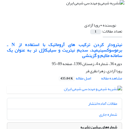
نویسنده =
رویا آزادی
تعداد مقالات:
1
نیترودار کردن ترکیب های آروماتیک با استفاده از N ـ
برموسوکسینیمید، سدیم نیتریت و سیلیکاژل تر به عنوان یک
سامانه ملایم و گزینشی
دوره 36، شماره 4، زمستان 1396، صفحه
89-95
رویا آزادی، زهرا نظری فر
مشاهده مقاله
اصل مقاله
435.04 K
مقالات آماده انتشار
شماره جاری
شماره‌های پیشین نشریه