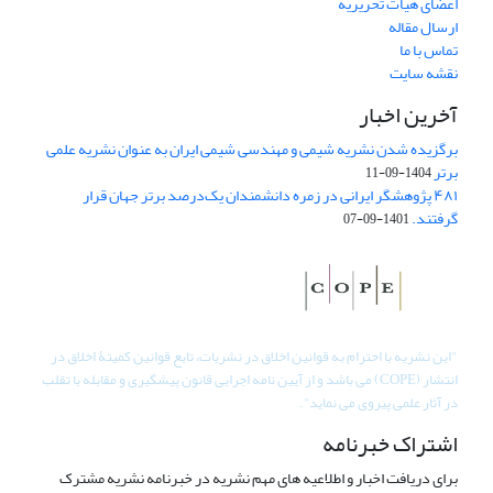
اعضای هیات تحریریه
ارسال مقاله
تماس با ما
نقشه سایت
آخرین اخبار
برگزیده شدن نشریه شیمی و مهندسی شیمی ایران به عنوان نشریه علمی
برتر
1404-09-11
۴۸۱ پژوهشگر ایرانی در زمره دانشمندان یک‌درصد برتر جهان قرار
گرفتند.
1401-09-07
"
این نشریه با احترام به قوانین اخلاق در نشریات، تابع قوانین کمیتۀ اخلاق در
انتشار (COPE) می باشد و از آیین نامه اجرایی قانون پیشگیری و مقابله با تقلب
در آثار علمی پیروی می نماید".
اشتراک خبرنامه
برای دریافت اخبار و اطلاعیه های مهم نشریه در خبرنامه نشریه مشترک