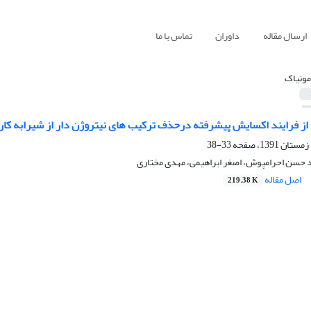
ارسال مقاله
داوران
تماس با ما
مونیاک
از فرایند اکسایش پیشرفته درحذف ترکیب های نیتروژن دار از شیرابه کا
33-38
د حسن احرامپوش، اصغر ابراهیمی، مهدی مختاری
اصل مقاله
219.38 K