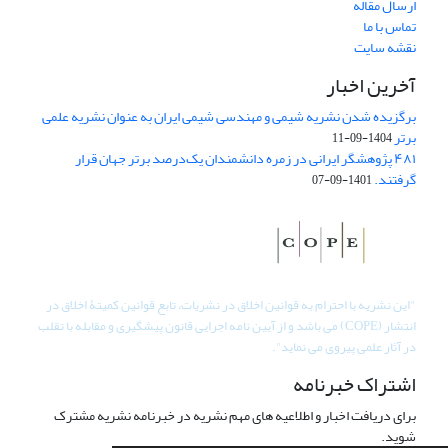
ارسال مقاله
تماس با ما
نقشه سایت
آخرین اخبار
برگزیده شدن نشریه شیمی و مهندسی شیمی ایران به عنوان نشریه علمی
برتر
1404-09-11
۴۸۱ پژوهشگر ایرانی در زمره دانشمندان یک‌درصد برتر جهان قرار
گرفتند.
1401-09-07
"
این نشریه با احترام به قوانین اخلاق در نشریات، تابع قوانین کمیتۀ اخلاق در
انتشار (COPE) می باشد و از آیین نامه اجرایی قانون پیشگیری و مقابله با تقلب
در آثار علمی پیروی می نماید".
اشتراک خبرنامه
برای دریافت اخبار و اطلاعیه های مهم نشریه در خبرنامه نشریه مشترک
شوید.