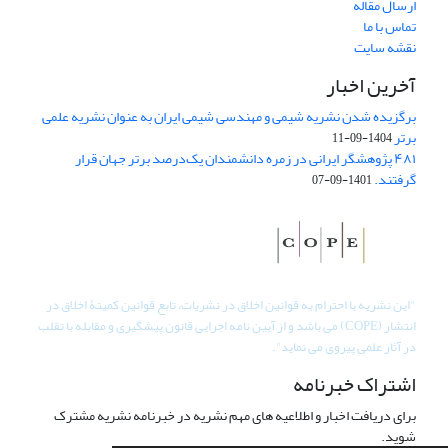
ارسال مقاله
تماس با ما
نقشه سایت
آخرین اخبار
برگزیده شدن نشریه شیمی و مهندسی شیمی ایران به عنوان نشریه علمی
برتر
1404-09-11
۴۸۱ پژوهشگر ایرانی در زمره دانشمندان یک‌درصد برتر جهان قرار
گرفتند.
1401-09-07
"
این نشریه با احترام به قوانین اخلاق در نشریات، تابع قوانین کمیتۀ اخلاق در
انتشار (COPE) می باشد و از آیین نامه اجرایی قانون پیشگیری و مقابله با تقلب
در آثار علمی پیروی می نماید".
اشتراک خبرنامه
برای دریافت اخبار و اطلاعیه های مهم نشریه در خبرنامه نشریه مشترک
شوید.