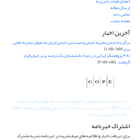
اعضای هیات تحریریه
ارسال مقاله
تماس با ما
نقشه سایت
آخرین اخبار
برگزیده شدن نشریه شیمی و مهندسی شیمی ایران به عنوان نشریه علمی
برتر
1404-09-11
۴۸۱ پژوهشگر ایرانی در زمره دانشمندان یک‌درصد برتر جهان قرار
گرفتند.
1401-09-07
"
این نشریه با احترام به قوانین اخلاق در نشریات، تابع قوانین کمیتۀ اخلاق در
انتشار (COPE) می باشد و از آیین نامه اجرایی قانون پیشگیری و مقابله با تقلب
در آثار علمی پیروی می نماید".
اشتراک خبرنامه
برای دریافت اخبار و اطلاعیه های مهم نشریه در خبرنامه نشریه مشترک