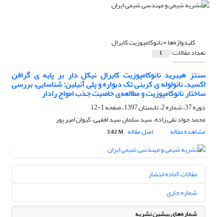
کلیدواژه‌ها =
نانوکامپوزیت کایرال
تعداد مقالات:
1
سنتز هیبرید نانوکامپوزیت کایرال نیکل دار بر پایه ی گرافن
اکسید، نانولوله ی کربنی تک دیواره و پلی آنیلین: شناسایی، بررسی
ساختار نانوکامپوزیت و مطالعه‌ی خاصیت جذب امواج رادار
دوره 37، شماره 2، تابستان 1397، صفحه
1-12
محمد جواد تقی زاده، سید سلمان سید افقهی، کیوان امیر پور
مشاهده مقاله
اصل مقاله
3.02 M
مقالات آماده انتشار
شماره جاری
شماره‌های پیشین نشریه