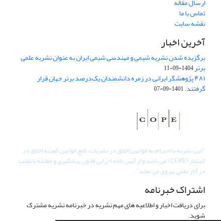
ارسال مقاله
تماس با ما
نقشه سایت
آخرین اخبار
برگزیده شدن نشریه شیمی و مهندسی شیمی ایران به عنوان نشریه علمی
برتر
1404-09-11
۴۸۱ پژوهشگر ایرانی در زمره دانشمندان یک‌درصد برتر جهان قرار
گرفتند.
1401-09-07
"
این نشریه با احترام به قوانین اخلاق در نشریات، تابع قوانین کمیتۀ اخلاق در
انتشار (COPE) می باشد و از آیین نامه اجرایی قانون پیشگیری و مقابله با تقلب
در آثار علمی پیروی می نماید".
اشتراک خبرنامه
برای دریافت اخبار و اطلاعیه های مهم نشریه در خبرنامه نشریه مشترک
شوید.