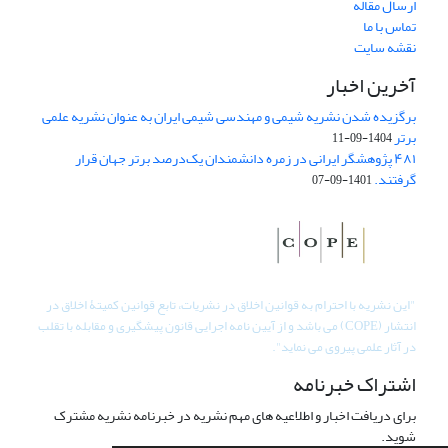
ارسال مقاله
تماس با ما
نقشه سایت
آخرین اخبار
برگزیده شدن نشریه شیمی و مهندسی شیمی ایران به عنوان نشریه علمی
برتر
1404-09-11
۴۸۱ پژوهشگر ایرانی در زمره دانشمندان یک‌درصد برتر جهان قرار
گرفتند.
1401-09-07
"
این نشریه با احترام به قوانین اخلاق در نشریات، تابع قوانین کمیتۀ اخلاق در
انتشار (COPE) می باشد و از آیین نامه اجرایی قانون پیشگیری و مقابله با تقلب
در آثار علمی پیروی می نماید".
اشتراک خبرنامه
برای دریافت اخبار و اطلاعیه های مهم نشریه در خبرنامه نشریه مشترک
شوید.