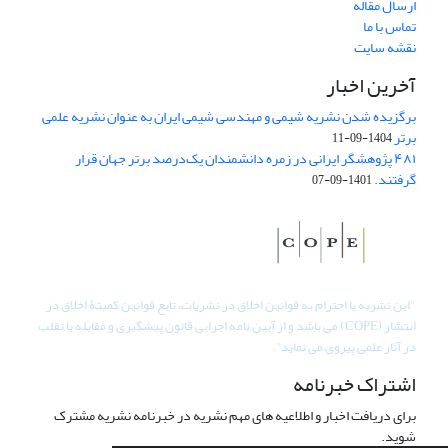
ارسال مقاله
تماس با ما
نقشه سایت
آخرین اخبار
برگزیده شدن نشریه شیمی و مهندسی شیمی ایران به عنوان نشریه علمی
برتر
1404-09-11
۴۸۱ پژوهشگر ایرانی در زمره دانشمندان یک‌درصد برتر جهان قرار
گرفتند.
1401-09-07
"
این نشریه با احترام به قوانین اخلاق در نشریات، تابع قوانین کمیتۀ اخلاق در
انتشار (COPE) می باشد و از آیین نامه اجرایی قانون پیشگیری و مقابله با تقلب
در آثار علمی پیروی می نماید".
اشتراک خبرنامه
برای دریافت اخبار و اطلاعیه های مهم نشریه در خبرنامه نشریه مشترک
شوید.