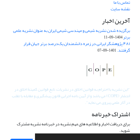
تماس با ما
نقشه سایت
آخرین اخبار
برگزیده شدن نشریه شیمی و مهندسی شیمی ایران به عنوان نشریه علمی
برتر
1404-09-11
۴۸۱ پژوهشگر ایرانی در زمره دانشمندان یک‌درصد برتر جهان قرار
گرفتند.
1401-09-07
"
این نشریه با احترام به قوانین اخلاق در نشریات، تابع قوانین کمیتۀ اخلاق در
انتشار (COPE) می باشد و از آیین نامه اجرایی قانون پیشگیری و مقابله با تقلب
در آثار علمی پیروی می نماید".
اشتراک خبرنامه
برای دریافت اخبار و اطلاعیه های مهم نشریه در خبرنامه نشریه مشترک
شوید.