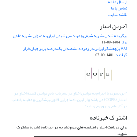
ارسال مقاله
تماس با ما
نقشه سایت
آخرین اخبار
برگزیده شدن نشریه شیمی و مهندسی شیمی ایران به عنوان نشریه علمی
برتر
1404-09-11
۴۸۱ پژوهشگر ایرانی در زمره دانشمندان یک‌درصد برتر جهان قرار
گرفتند.
1401-09-07
"
این نشریه با احترام به قوانین اخلاق در نشریات، تابع قوانین کمیتۀ اخلاق در
انتشار (COPE) می باشد و از آیین نامه اجرایی قانون پیشگیری و مقابله با تقلب
در آثار علمی پیروی می نماید".
اشتراک خبرنامه
برای دریافت اخبار و اطلاعیه های مهم نشریه در خبرنامه نشریه مشترک
شوید.