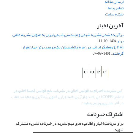
ارسال مقاله
تماس با ما
نقشه سایت
آخرین اخبار
برگزیده شدن نشریه شیمی و مهندسی شیمی ایران به عنوان نشریه علمی
برتر
1404-09-11
۴۸۱ پژوهشگر ایرانی در زمره دانشمندان یک‌درصد برتر جهان قرار
گرفتند.
1401-09-07
"
این نشریه با احترام به قوانین اخلاق در نشریات، تابع قوانین کمیتۀ اخلاق در
انتشار (COPE) می باشد و از آیین نامه اجرایی قانون پیشگیری و مقابله با تقلب
در آثار علمی پیروی می نماید".
اشتراک خبرنامه
برای دریافت اخبار و اطلاعیه های مهم نشریه در خبرنامه نشریه مشترک
شوید.