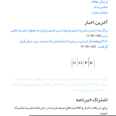
ارسال مقاله
تماس با ما
نقشه سایت
آخرین اخبار
برگزیده شدن نشریه شیمی و مهندسی شیمی ایران به عنوان نشریه علمی
برتر
1404-09-11
۴۸۱ پژوهشگر ایرانی در زمره دانشمندان یک‌درصد برتر جهان قرار
گرفتند.
1401-09-07
"
این نشریه با احترام به قوانین اخلاق در نشریات، تابع قوانین کمیتۀ اخلاق در
انتشار (COPE) می باشد و از آیین نامه اجرایی قانون پیشگیری و مقابله با تقلب
در آثار علمی پیروی می نماید".
اشتراک خبرنامه
برای دریافت اخبار و اطلاعیه های مهم نشریه در خبرنامه نشریه مشترک
شوید.