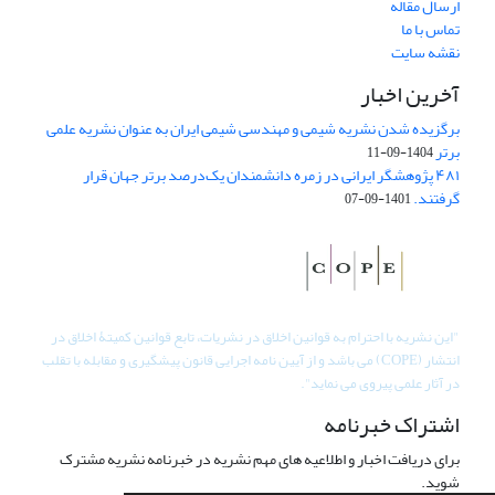
ارسال مقاله
تماس با ما
نقشه سایت
آخرین اخبار
برگزیده شدن نشریه شیمی و مهندسی شیمی ایران به عنوان نشریه علمی
برتر
1404-09-11
۴۸۱ پژوهشگر ایرانی در زمره دانشمندان یک‌درصد برتر جهان قرار
گرفتند.
1401-09-07
"
این نشریه با احترام به قوانین اخلاق در نشریات، تابع قوانین کمیتۀ اخلاق در
انتشار (COPE) می باشد و از آیین نامه اجرایی قانون پیشگیری و مقابله با تقلب
در آثار علمی پیروی می نماید".
اشتراک خبرنامه
برای دریافت اخبار و اطلاعیه های مهم نشریه در خبرنامه نشریه مشترک
شوید.