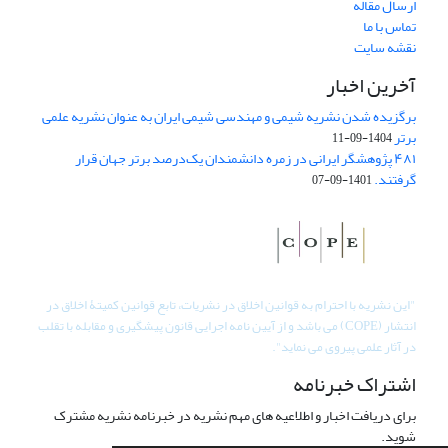
ارسال مقاله
تماس با ما
نقشه سایت
آخرین اخبار
برگزیده شدن نشریه شیمی و مهندسی شیمی ایران به عنوان نشریه علمی
برتر
1404-09-11
۴۸۱ پژوهشگر ایرانی در زمره دانشمندان یک‌درصد برتر جهان قرار
گرفتند.
1401-09-07
"
این نشریه با احترام به قوانین اخلاق در نشریات، تابع قوانین کمیتۀ اخلاق در
انتشار (COPE) می باشد و از آیین نامه اجرایی قانون پیشگیری و مقابله با تقلب
در آثار علمی پیروی می نماید".
اشتراک خبرنامه
برای دریافت اخبار و اطلاعیه های مهم نشریه در خبرنامه نشریه مشترک
شوید.