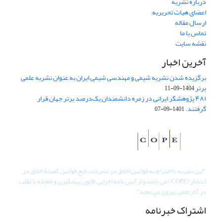
درباره نشریه
اعضای هیات تحریریه
ارسال مقاله
تماس با ما
نقشه سایت
آخرین اخبار
برگزیده شدن نشریه شیمی و مهندسی شیمی ایران به عنوان نشریه علمی
برتر
1404-09-11
۴۸۱ پژوهشگر ایرانی در زمره دانشمندان یک‌درصد برتر جهان قرار
گرفتند.
1401-09-07
"
این نشریه با احترام به قوانین اخلاق در نشریات، تابع قوانین کمیتۀ اخلاق در
انتشار (COPE) می باشد و از آیین نامه اجرایی قانون پیشگیری و مقابله با تقلب
در آثار علمی پیروی می نماید".
اشتراک خبرنامه