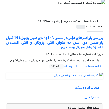
کلیدواژه‌ها =
4- آمینو دی فنیل آمین(4-ADPA)
تعداد مقالات:
1
بررسی پارامترهای مؤثر در سنتز N (1و3 دی متیل بوتیل) N' فنیل
پارافنیلن دی آمین به عنوان آنتی اوزونان و آنتی اکسیدان
الاستومرهای طبیعی و سنتزی
دوره 31، شماره 2، تابستان 1391، صفحه
1-12
علی اصغر خلیلی، مرضیه شکرریز، سهراب تقی پور، فروزان حاجی علی اکبری
مشاهده مقاله
اصل مقاله
315.49 K
مقالات آماده انتشار
شماره جاری
شماره‌های پیشین نشریه