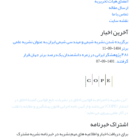
اعضای هیات تحریریه
ارسال مقاله
تماس با ما
نقشه سایت
آخرین اخبار
برگزیده شدن نشریه شیمی و مهندسی شیمی ایران به عنوان نشریه علمی
برتر
1404-09-11
۴۸۱ پژوهشگر ایرانی در زمره دانشمندان یک‌درصد برتر جهان قرار
گرفتند.
1401-09-07
"
این نشریه با احترام به قوانین اخلاق در نشریات، تابع قوانین کمیتۀ اخلاق در
انتشار (COPE) می باشد و از آیین نامه اجرایی قانون پیشگیری و مقابله با تقلب
در آثار علمی پیروی می نماید".
اشتراک خبرنامه
برای دریافت اخبار و اطلاعیه های مهم نشریه در خبرنامه نشریه مشترک