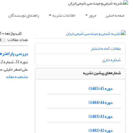
صفحه اصلی
مرور
اطلاعات نشریه
راهنمای نویسندگان
کلیدواژه‌ها =
آ
تعداد مقالات:
1
مقالات آماده انتشار
بررسی پارامترهای مؤثر در سنتز N (1و3 دی متیل بوتیل) N' فنیل پارافنی
شماره جاری
دوره 31، شماره 2، تابستان 1391، صفحه
علی اصغر خلیلی، م
شماره‌های پیشین نشریه
مشاهده مقاله
دوره 45 (1405)
دوره 44 (1404)
دوره 43 (1403)
دوره 42 (1402)