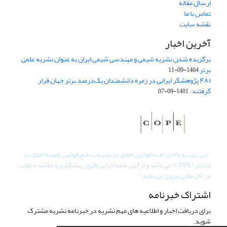
ارسال مقاله
تماس با ما
نقشه سایت
آخرین اخبار
برگزیده شدن نشریه شیمی و مهندسی شیمی ایران به عنوان نشریه علمی
برتر
1404-09-11
۴۸۱ پژوهشگر ایرانی در زمره دانشمندان یک‌درصد برتر جهان قرار
گرفتند.
1401-09-07
"
این نشریه با احترام به قوانین اخلاق در نشریات، تابع قوانین کمیتۀ اخلاق در
انتشار (COPE) می باشد و از آیین نامه اجرایی قانون پیشگیری و مقابله با تقلب
در آثار علمی پیروی می نماید".
اشتراک خبرنامه
برای دریافت اخبار و اطلاعیه های مهم نشریه در خبرنامه نشریه مشترک
شوید.